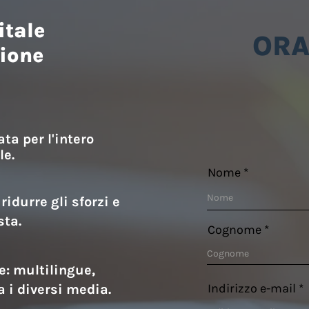
itale
ORA
tione
ta per l'intero
le.
Nome
idurre gli sforzi e
sta.
Cognome
: multilingue,
Indirizzo e-mail
a i diversi media.