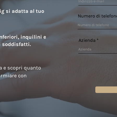
g si adatta al tuo
Numero di telefon
feriori, inquilini e
Azienda
 soddisfatti.
ta e scopri quanto
armiare con