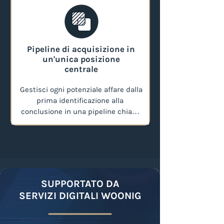
effettuare una prima valutazione 
rapida e approfondita e 
concentrare le vostre risorse solo 
sui progetti più promettenti.
Pipeline di acquisizione in
un'unica posizione
centrale
Gestisci ogni potenziale affare dalla 
prima identificazione alla 
conclusione in una pipeline chiara 
e visiva. Visualizza a colpo d'occhio 
in quale fase si trova un oggetto, 
dal primo contatto alla due 
diligence fino alla negoziazione 
finale. In questo modo non si perde 
nessun lead e tutto il tuo team è 
SUPPORTATO DA
sempre aggiornato.
SERVIZI DIGITALI WOONIG