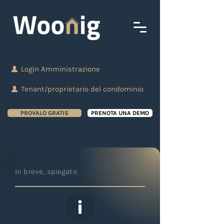
Login Amministrazione
Tenant/proprietario del condominio
PROVALO GRATIS
PRENOTA UNA DEMO
In breve, spiegato