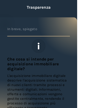
Trasparenza
In breve, spiegato
Che cosa si intende per
acquisizione immobiliare
digitale?
L'acquisizione immobiliare digitale
descrive l'acquisizione sistematica
di nuovi clienti tramite processi e
strumenti digitali. Informazioni,
offerte e comunicazioni vengono
gestite centralmente, rendendo il
processo di acquisizione più
efficiente e trasparente.