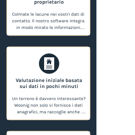
proprietario
Colmate le lacune nei vostri dati di 
contatto. Il nostro software integra 
in modo mirato le informazioni 
mancanti, consentendovi di 
raggiungere direttamente gli 
interlocutori giusti.
Valutazione iniziale basata
sui dati in pochi minuti
Un terreno è davvero interessante? 
Woonig non solo vi fornisce i dati 
anagrafici, ma raccoglie anche 
informazioni sul diritto edilizio, sui 
fattori ambientali e sui valori di 
mercato. In questo modo potrete 