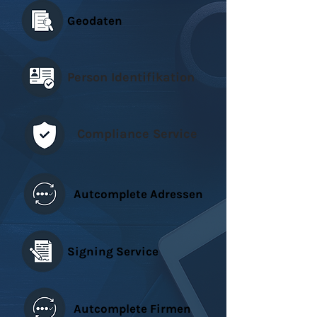
Geodaten
Person Identifikation
Compliance Service
Autcomplete Adressen
Signing Service
Autcomplete Firmen