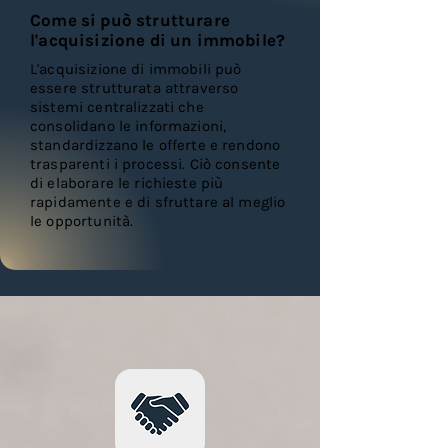
Come si può strutturare
l'acquisizione di un immobile?
L'acquisizione di immobili può
essere strutturata attraverso
sistemi centralizzati che
consolidano le informazioni,
standardizzano le offerte e rendono
trasparenti i processi. Ciò consente
di elaborare le richieste più
rapidamente e di sfruttare al meglio
le opportunità.